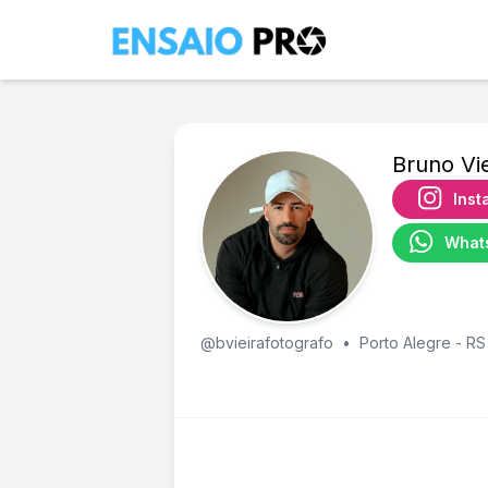
Bruno Vie
Inst
What
@bvieirafotografo
•
Porto Alegre - RS