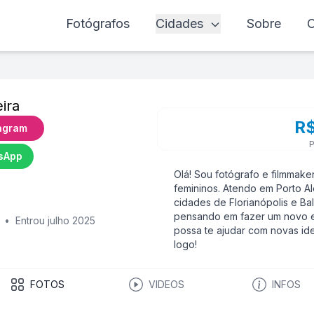
Fotógrafos
Cidades
Sobre
C
ira
R$
agram
P
sApp
Olá! Sou fotógrafo e filmmake
femininos. Atendo em Porto A
cidades de Florianópolis e Ba
pensando em fazer um novo e
•
Entrou julho 2025
possa te ajudar com novas id
logo!
FOTOS
VIDEOS
INFOS