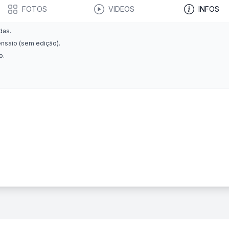
FOTOS
VIDEOS
INFOS
das.
ensaio (sem edição).
o.