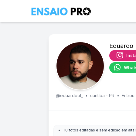
Eduardo 
Inst
What
@eduardool_
•
curitiba - PR
•
Entrou 
10 fotos editadas e sem edição em alta