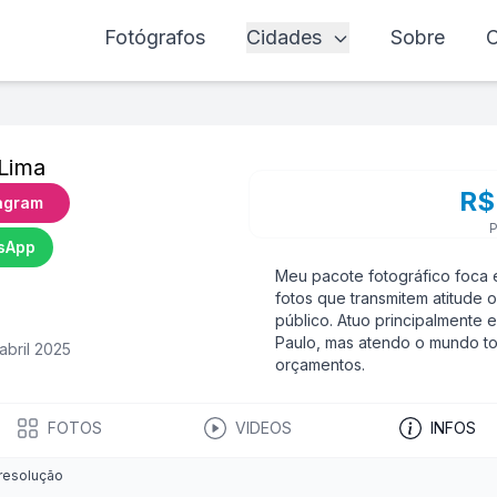
Fotógrafos
Cidades
Sobre
C
Lima
R$
agram
P
sApp
Meu pacote fotográfico foca 
fotos que transmitem atitude
público. Atuo principalmente e
Paulo, mas atendo o mundo t
abril 2025
orçamentos.
FOTOS
VIDEOS
INFOS
 resolução